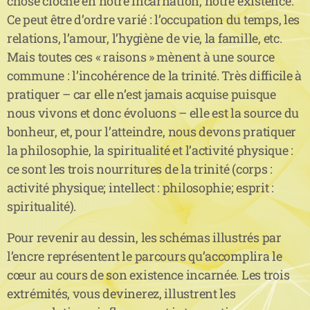
chose cloche en notre incarnation, notre existence.
Ce peut être d’ordre varié : l’occupation du temps, les
relations, l’amour, l’hygiène de vie, la famille, etc.
Mais toutes ces « raisons » mènent à une source
commune : l’incohérence de la trinité. Très difficile à
pratiquer – car elle n’est jamais acquise puisque
nous vivons et donc évoluons – elle est la source du
bonheur, et, pour l’atteindre, nous devons pratiquer
la philosophie, la spiritualité et l’activité physique :
ce sont les trois nourritures de la trinité (corps :
activité physique; intellect : philosophie; esprit :
spiritualité).
Pour revenir au dessin, les schémas illustrés par
l’encre représentent le parcours qu’accomplira le
cœur au cours de son existence incarnée. Les trois
extrémités, vous devinerez, illustrent les