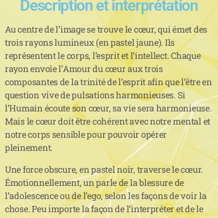
Description et interprétation
Au centre de l’image se trouve le cœur, qui émet des
trois rayons lumineux (en pastel jaune). Ils
représentent le corps, l’esprit et l’intellect. Chaque
rayon envoie l’Amour du cœur aux trois
composantes de la trinité de l’esprit afin que l’être en
question vive de pulsations harmonieuses. Si
l’Humain écoute son cœur, sa vie sera harmonieuse.
Mais le cœur doit être cohérent avec notre mental et
notre corps sensible pour pouvoir opérer
pleinement.
Une force obscure, en pastel noir, traverse le cœur.
Émotionnellement, un parle de la blessure de
l’adolescence ou de l’ego, selon les façons de voir la
chose. Peu importe la façon de l’interpréter et de le