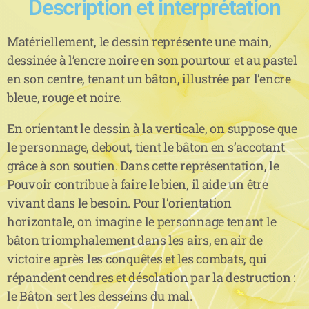
Description et interprétation
Matériellement, le dessin représente une main,
dessinée à l’encre noire en son pourtour et au pastel
en son centre, tenant un bâton, illustrée par l’encre
bleue, rouge et noire.
En orientant le dessin à la verticale, on suppose que
le personnage, debout, tient le bâton en s’accotant
grâce à son soutien. Dans cette représentation, le
Pouvoir contribue à faire le bien, il aide un être
vivant dans le besoin. Pour l’orientation
horizontale, on imagine le personnage tenant le
bâton triomphalement dans les airs, en air de
victoire après les conquêtes et les combats, qui
répandent cendres et désolation par la destruction :
le Bâton sert les desseins du mal.