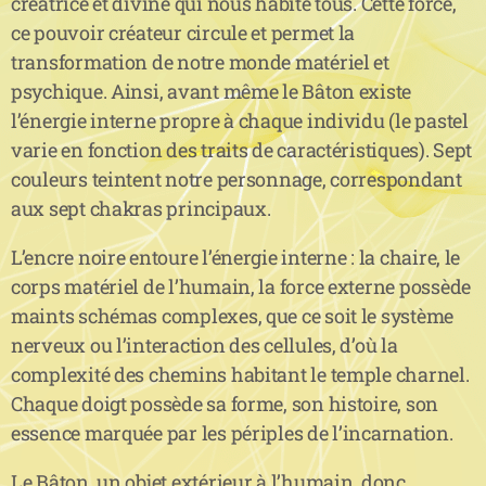
créatrice et divine qui nous habite tous. Cette force,
ce pouvoir créateur circule et permet la
transformation de notre monde matériel et
psychique. Ainsi, avant même le Bâton existe
l’énergie interne propre à chaque individu (le pastel
varie en fonction des traits de caractéristiques). Sept
couleurs teintent notre personnage, correspondant
aux sept chakras principaux.
L’encre noire entoure l’énergie interne : la chaire, le
corps matériel de l’humain, la force externe possède
maints schémas complexes, que ce soit le système
nerveux ou l’interaction des cellules, d’où la
complexité des chemins habitant le temple charnel.
Chaque doigt possède sa forme, son histoire, son
essence marquée par les périples de l’incarnation.
Le Bâton, un objet extérieur à l’humain, donc