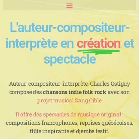
L'auteur-compositeur-
interprète en
création
et
spectacle
Auteur-compositeur-interprète, Charles Ostiguy
compose des
chansons indie folk rock
avec son
projet musical Sang Cible
Il offre des spectacles de musique original
:
compositions francophones, reprises québécoises,
flûte inspirante et djembé festif.