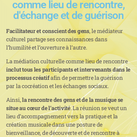
comme lieu de rencontre,
d'échange et de guérison
Facilitateur et conscient des gens
, le médiateur
culturel partage ses connaissances dans
l’humilité et l’ouverture à l’autre.
La médiation culturelle comme lieu de rencontre
inclut tous les participants et intervenants dans le
processus créatif
afin de permettre la guérison
par la cocréation et les échanges sociaux.
Ainsi,
la rencontre des gens et de la musique se
situe au cœur de l’activité
. La réunion se veut un
lieu d’accompagnement vers la pratique et la
création musicale dans une posture de
bienveillance, de découverte et de rencontre à