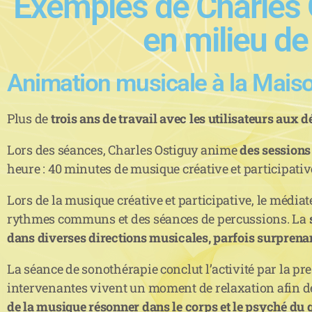
Exemples de Charles 
en milieu d
Animation musicale à la Mais
Plus de
trois ans de travail avec les utilisateurs aux 
Lors des séances, Charles Ostiguy anime
des sessions
heure : 40 minutes de musique créative et participati
Lors de la musique créative et participative, le médi
rythmes communs et des séances de percussions. La
dans diverses directions musicales, parfois surprenant
La séance de sonothérapie conclut l’activité par la pres
intervenantes vivent un moment de relaxation afin d
de la musique résonner dans le corps et le psyché du 