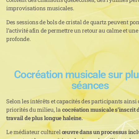
improvisations musicales.
Des sessions de bols de cristal de quartz peuvent po
l’activité afin de permettre un retour au calme et une
profonde.
Cocréation musicale sur plu
séances
Selon les intérêts et capacités des participants ainsi
priorités du milieu, la
cocréation musicale s’inscrit 
travail de plus longue haleine.
Le médiateur culturel
œuvre dans un processus incl