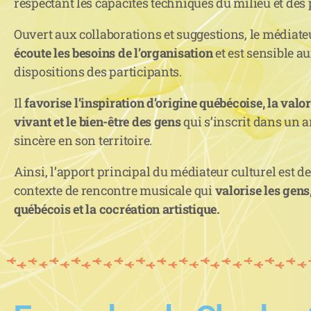
respectant les capacités techniques du milieu et des 
Ouvert aux collaborations et suggestions, le médiate
écoute les besoins de l’organisation
et est sensible a
dispositions des participants.
Il
favorise l’inspiration d’origine québécoise, la valo
vivant
et le bien-être des gens
qui s’inscrit dans un 
sincère en son territoire.
Ainsi, l’apport principal du médiateur culturel est d
contexte de rencontre musicale qui
valorise les gens,
québécois et la cocréation artistique.