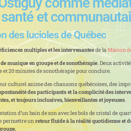
Ostiguy comme médiate
e santé et communautai
on des lucioles de Québec
déficiences multiples et les intervenantes
de la
Maison de
 de musique en groupe et de sonothérapie
. Deux activit
ve et 20 minutes de sonothérapie pour conclure.
ateur culturel anime des chansons québécoises, des imp
spontanéité des participants et la complicité des interv
es, et toujours inclusives, bienveillantes et joyeuses
.
tation d’un bain de son avec les bols de cristal de quart
e permettre un
retour fluide à la réalité quotidienne et 
groupe.