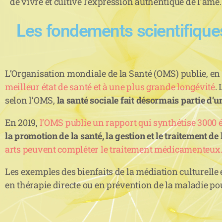
de vivre et cultive l’expression authentique de l’âme.
Les fondements scientifique
L’Organisation mondiale de la Santé (OMS) publie, en
meilleur état de santé et à une plus grande longévité
.
selon l’OMS,
la santé sociale fait désormais partie d’
En 2019,
l’OMS publie un rapport qui synthétise 3000 
la promotion de la santé, la gestion et le traitement de 
arts peuvent compléter le traitement médicamenteux
Les exemples des bienfaits de la médiation culturelle 
en thérapie directe ou en prévention de la maladie pou