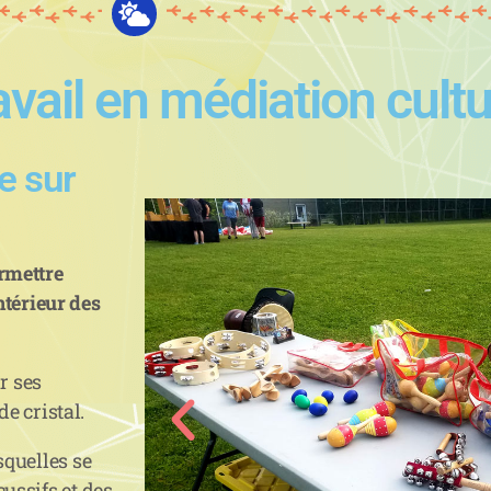
vail en médiation cultu
e sur
rmettre
ntérieur des
r ses
de cristal.
squelles se
ussifs et des