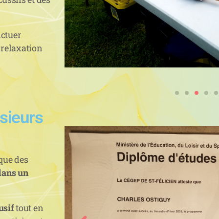
nctuer
 relaxation
sieurs
 que des
dans un
usif
tout en