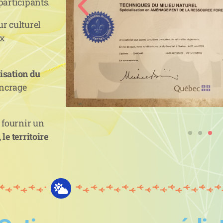
participants.
ur culturel
ux
risation du
ancrage
e fournir un
 le territoire