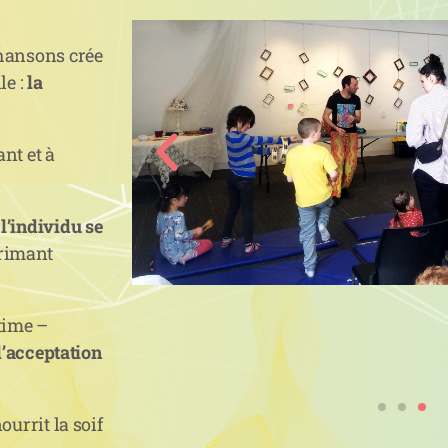
chansons crée
e :
la
nt et à
l’individu se
rimant
time –
 l’acceptation
ourrit la soif