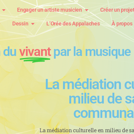
Engager un artiste musicien
Créer un proje
Dessin
L’Orée des Appalaches
À propos
n du
vivant
par la musique
La médiation cu
milieu de s
communau
La médiation culturelle en milieu de 