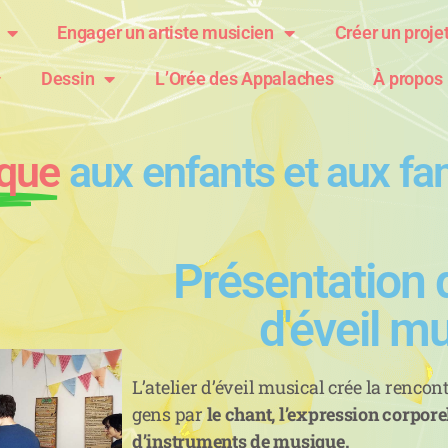
Engager un artiste musicien
Créer un proje
Dessin
L’Orée des Appalaches
À propos
que
aux enfants et aux fa
Présentation de
d'éveil m
L’atelier d’éveil musical crée la rencon
gens par
le chant, l’expression corpore
d’instruments de musique.