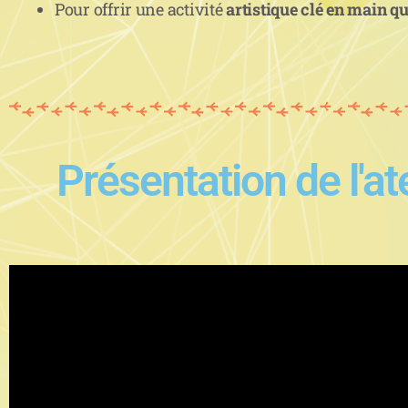
Pour offrir une activité
artistique clé en main qu
Présentation de l'at