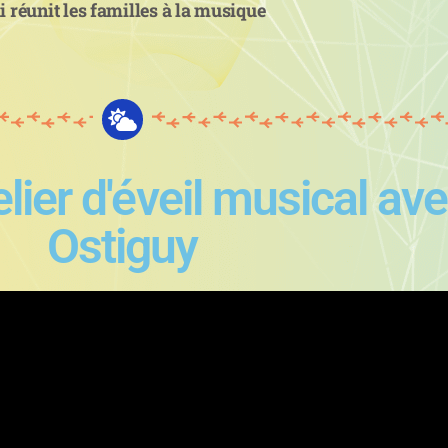
i réunit les familles à la musique
elier d'éveil musical av
Ostiguy