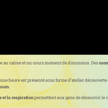
e au calme et un cours moment de discussion. Des
mome
 d’une heure est présenté sous forme d’atelier découverte
imum.
 et la respiration
permettent aux gens de découvrir le c