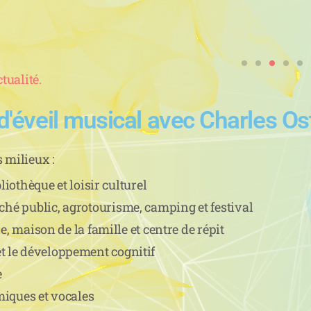
tualité.
 d'éveil musical avec Charles Os
 milieux :
bliothèque et loisir culturel
hé public, agrotourisme, camping et festival
le, maison de la famille et centre de répit
 et le développement cognitif
e
miques et vocales