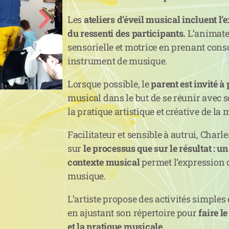
Les
ateliers d’éveil musical incluent l
du ressenti des participants.
L’animate
sensorielle et motrice en prenant con
instrument de musique.
Lorsque possible, le
parent est invité à 
musical dans le but de se réunir avec s
la pratique artistique et créative de la
Facilitateur et sensible à autrui, Char
sur
le processus que sur le résultat : u
contexte musical
permet l’expression d
musique.
L’artiste propose des activités simples
en ajustant son répertoire pour
faire le
et la pratique musicale.