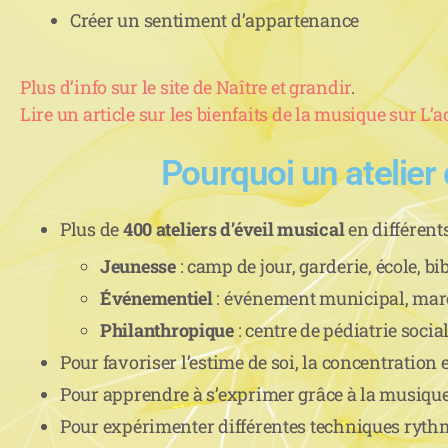
Créer un sentiment d’appartenance
Plus d’info sur le site de Naître et grandir
.
Lire un article sur les bienfaits de la musique sur L’ac
Pourquoi un atelier
Plus de
400 ateliers d’éveil musical
en différents
Jeunesse
: camp de jour, garderie, école, bi
Événementiel
: événement municipal, marc
Philanthropique
: centre de pédiatrie socia
Pour favoriser l’estime de soi, la concentration
Pour apprendre à s’exprimer grâce à la musiqu
Pour expérimenter différentes techniques ryth