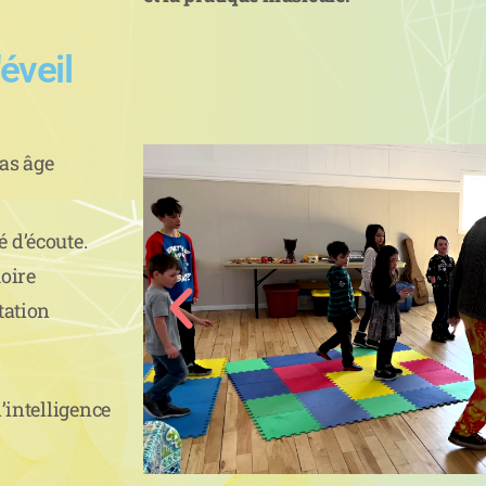
'éveil
as âge
é d’écoute.
oire
tation
l’intelligence