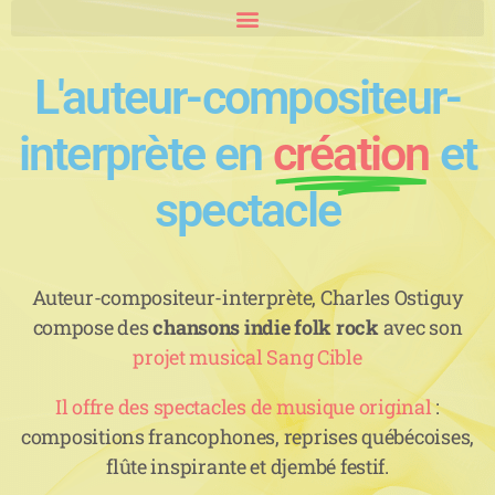
L'auteur-compositeur-
interprète en
création
et
spectacle
Auteur-compositeur-interprète, Charles Ostiguy
compose des
chansons indie folk rock
avec son
projet musical Sang Cible
Il offre des spectacles de musique original
:
compositions francophones, reprises québécoises,
flûte inspirante et djembé festif.