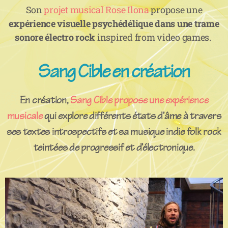
Son
projet musical Rose Ilona
propose une
expérience visuelle psychédélique dans une trame
sonore électro rock
inspired from video games.
Sang Cible en création
En création,
Sang Cible propose une expérience
musicale
qui explore différents états d’âme à travers
ses textes introspectifs et sa musique indie folk rock
teintées de progressif et d’électronique.