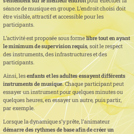
s’entendent sur le meilleur endroit
pour effectuer la
séance de musique en groupe. L’endroit choisi doit
être visible, attractif et accessible pour les
participants.
L’activité est proposée sous forme
libre tout en ayant
le minimum de supervision requis
, soit le respect
des instruments, des infrastructures et des
participants.
Ainsi, les
enfants et les adultes essayent différents
instruments de musique.
Chaque participant peut
essayer un instrument pour quelques minutes ou
quelques heures, en essayer un autre, puis partir,
par exemple.
Lorsque la dynamique s’y prête, l’animateur
démarre des rythmes de base afin de créer un