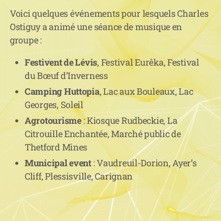
Voici quelques événements pour lesquels Charles
Ostiguy a animé une séance de musique en
groupe :
Festivent de Lévis
, Festival Eurêka, Festival
du Bœuf d’Inverness
Camping Huttopia
, Lac aux Bouleaux, Lac
Georges, Soleil
Agrotourisme
: Kiosque Rudbeckie, La
Citrouille Enchantée, Marché public de
Thetford Mines
Municipal event
: Vaudreuil-Dorion, Ayer’s
Cliff, Plessisville, Carignan