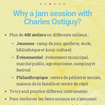
Why a jam session with
Charles Ostiguy?
Plus de
400 ateliers
en différents milieux :
Jeunesse
: camp de jour, garderie, école,
bibliothèque et loisir culturel
Événementiel
: événement municipal,
marché public, agrotourisme, camping et
festival
Philanthropique
: centre de pédiatrie sociale,
maison de la famille et centre de répit
To try and practice different instruments
Pour renforcer les liens sociaux en s’amusant