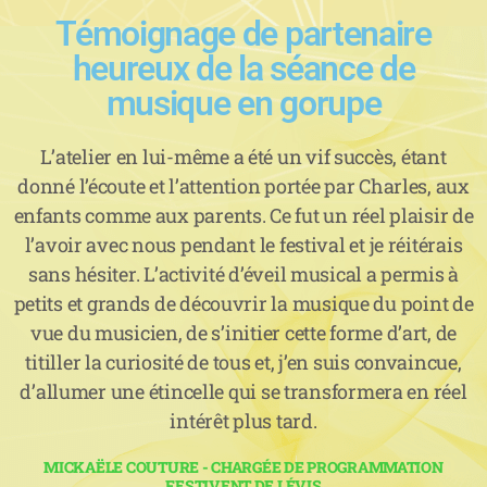
Témoignage de partenaire
heureux de la séance de
musique en gorupe
L’atelier en lui-même a été un vif succès, étant
donné l’écoute et l’attention portée par Charles, aux
enfants comme aux parents. Ce fut un réel plaisir de
l’avoir avec nous pendant le festival et je réitérais
sans hésiter. L’activité d’éveil musical a permis à
petits et grands de découvrir la musique du point de
vue du musicien, de s’initier cette forme d’art, de
titiller la curiosité de tous et, j’en suis convaincue,
d’allumer une étincelle qui se transformera en réel
intérêt plus tard.
MICKAËLE COUTURE - CHARGÉE DE PROGRAMMATION
FESTIVENT DE LÉVIS