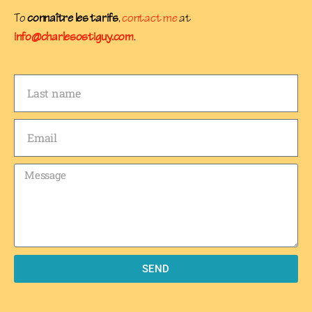
To
connaître les tarifs
,
contact me
at
info@charlesostiguy.com
.
SEND