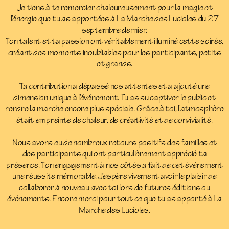
Je tiens à te remercier chaleureusement pour la magie et
l’énergie que tu as apportées à La Marche des Lucioles du 27
septembre dernier.
Ton talent et ta passion ont véritablement illuminé cette soirée,
créant des moments inoubliables pour les participants, petits
et grands.
Ta contribution a dépassé nos attentes et a ajouté une
dimension unique à l’événement. Tu as su captiver le public et
rendre la marche encore plus spéciale. Grâce à toi, l’atmosphère
était empreinte de chaleur, de créativité et de convivialité.
Nous avons eu de nombreux retours positifs des familles et
des participants qui ont particulièrement apprécié ta
présence. Ton engagement à nos côtés a fait de cet événement
une réussite mémorable. J’espère vivement avoir le plaisir de
collaborer à nouveau avec toi lors de futures éditions ou
événements. Encore merci pour tout ce que tu as apporté à La
Marche des Lucioles.