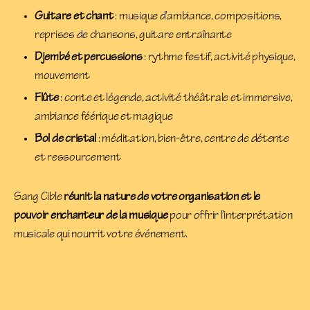
Guitare et chant
: musique d’ambiance, compositions,
reprises de chansons, guitare entraînante
Djembé et percussions
: rythme festif, activité physique,
mouvement
Flûte
: conte et légende, activité théâtrale et immersive,
ambiance féérique et magique
Bol de cristal
: méditation, bien-être, centre de détente
et ressourcement
Sang Cible
réunit la nature de votre organisation et le
pouvoir enchanteur de la musique
pour offrir l’interprétation
musicale qui nourrit votre événement.