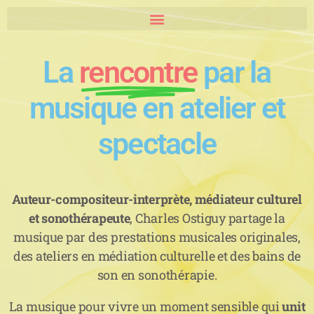
La
rencontre
par la
musique en atelier et
spectacle
Auteur-compositeur-interprète, médiateur culturel
et sonothérapeute
, Charles Ostiguy partage la
musique par des prestations musicales originales,
des ateliers en médiation culturelle et des bains de
son en sonothérapie.
La musique pour vivre un moment sensible qui
unit